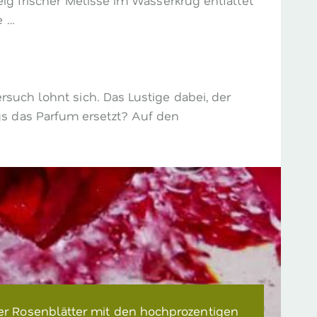
e …
rsuch lohnt sich. Das Lustige dabei, der
s das Parfum ersetzt? Auf den
r Rosenblätter mit den hochprozentigen