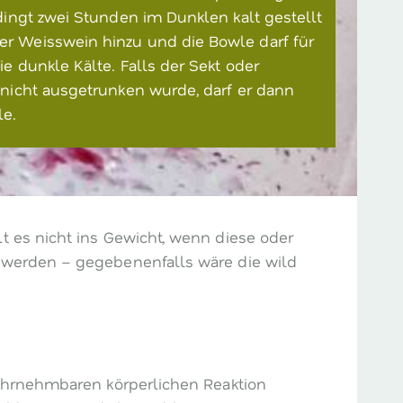
dingt zwei Stunden im Dunklen kalt gestellt
r Weisswein hinzu und die Bowle darf für
ie dunkle Kälte. Falls der Sekt oder
 nicht ausgetrunken wurde, darf er dann
le.
t es nicht ins Gewicht, wenn diese oder
t werden – gegebenenfalls wäre die wild
wahrnehmbaren körperlichen Reaktion