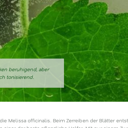
rken beruhigend, aber
ch tonisierend.
ie Melissa officinalis. Beim Zerreiben der Blätter ents
n einer der beste pflanzliche Helfer. Mit nur einem Zw