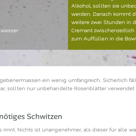
Alkohol, sollten sie unbe
werden. Danach kommt de
weitere zwei Stunden in d
lwasser
Cremant zwischenzeitlich
zum Auffüllen in die Bow
egebenermassen ein wenig umfangreich. Sicherlich fäll
klar, sollten nur unbehandelte Rosenblätter verwende
nnötiges Schwitzen
 rinnt. Nichts ist unangenehmer, als dieser für alle 