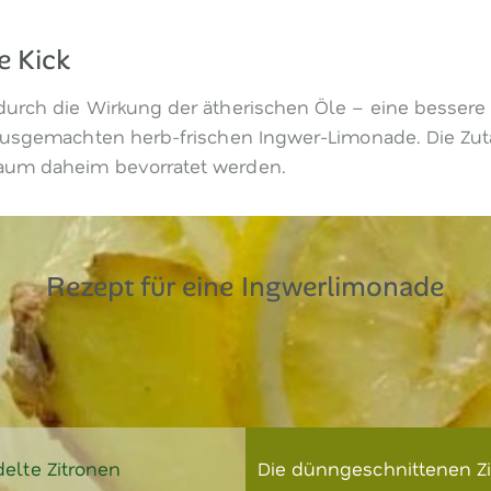
e Kick
durch die Wirkung der ätherischen Öle – eine bessere 
hausgemachten herb-frischen Ingwer-Limonade. Die Zut
raum daheim bevorratet werden.
Rezept für eine Ingwerlimonade
elte Zitronen
Die dünngeschnittenen Z