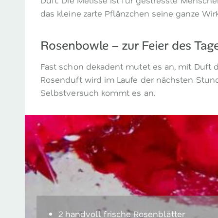
das kleine zarte Pflänzchen seine ganze Wi
Rosenbowle – zur Feier des Tag
Fast schon dekadent mutet es an, mit Duft d
Rosenduft wird im Laufe der nächsten Stun
Selbstversuch kommt es an.
2 handvoll frische Rosenblätter