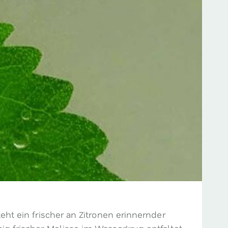
teht ein frischer an Zitronen erinnernder
eig frischer Melisse im Wasserkrug entfaltet