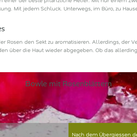
rkung. Mit jedem Schluck. Unterwegs, im Büro, zu Haus
es
er Rosen den Sekt zu aromatisieren. Allerdings, der Ve
den über die Haut wieder abgegeben. Ob das allerding
Bowle mit Rosenblättern
Nach dem Übergiessen de