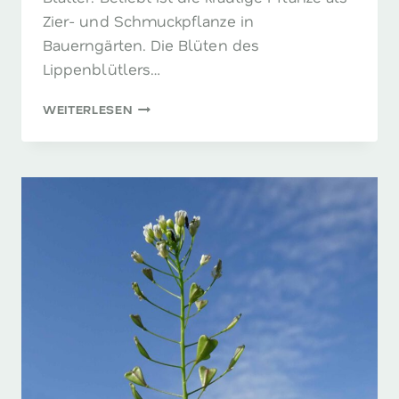
Zier- und Schmuckpflanze in
Bauerngärten. Die Blüten des
Lippenblütlers…
HERZGESPANN
WEITERLESEN
–
FÜR
EIN
LÖWENHERZ