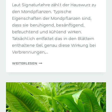
Laut Signaturlehre zählt der Hauswurz zu
den Mondpflanzen. Typische
Eigenschaften der Mondpflanzen sind,
dass sie beruhigend, besänftigend,
befeuchtend und kühlend wirken.
Tatsächlich entfaltet das in den Blättern
enthaltene Gel genau diese Wirkung bei
Verbrennungen,…
HAUSWURZ
WEITERLESEN
–
DER
IMMERLEBENDE