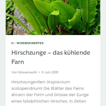
H
|
WISSENSWERTES
Hirschzunge – das kühlende
Farn
Von
Wiesenwohl
9. Juni 2019
Hirschzungenfarn (Asplenium
scolopendrium) Die Blätter des Farns
ähneln der Form und Grösse der Zunge
eines tatsächlichen Hirsches. In Zeiten