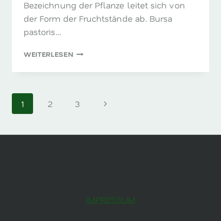
Bezeichnung der Pflanze leitet sich von
der Form der Fruchtstände ab. Bursa
pastoris…
HIRTENTÄSCHEL
WEITERLESEN
–
DER
BLUTSTILLER
Seitennavigation
Nächste
1
2
3
Seite
IMPRESSUM