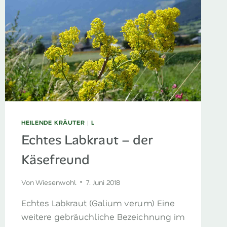
HEILENDE KRÄUTER
|
L
Echtes Labkraut – der
Käsefreund
Von
Wiesenwohl
7. Juni 2018
Echtes Labkraut (Galium verum) Eine
weitere gebräuchliche Bezeichnung im