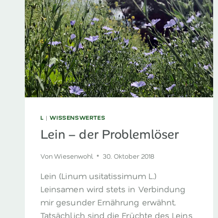
L
|
WISSENSWERTES
Lein – der Problemlöser
Von
Wiesenwohl
30. Oktober 2018
Lein (Linum usitatissimum L.)
Leinsamen wird stets in Verbindung
mir gesunder Ernährung erwähnt.
Tatsächlich sind die Früchte des Leins