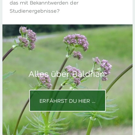
das mit Bekanntwerden der
Studienergebnisse?
Alles über Baldrian:
ERFÄHRST DU HIER …