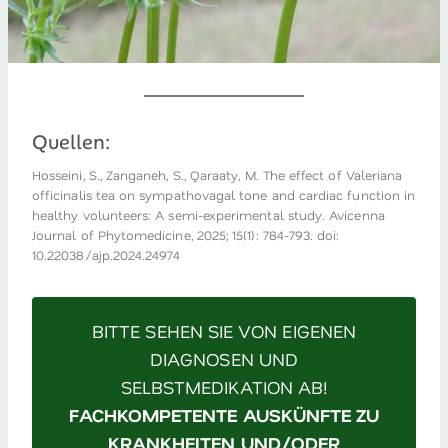
Quellen:
Hosseini, S., Zanganeh, S., Qaraaty, M. The effect of Valeriana
officinalis tea on sympathovagal tone and cardiac function in
healthy volunteers: A semi-experimental study. Avicenna
Journal of Phytomedicine, 2025; 15(1): 784-793. doi:
10.22038/ajp.2024.24974
BITTE SEHEN SIE VON EIGENEN
DIAGNOSEN UND
SELBSTMEDIKATION AB!
FACHKOMPETENTE AUSKÜNFTE ZU
KRANKHEITEN UND/ODER