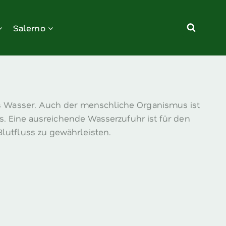
Salerno
us Wasser. Auch der menschliche Organismus ist
 Eine ausreichende Wasserzufuhr ist für den
lutfluss zu gewährleisten.