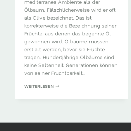
mediterranes Ambiente als der
Ölbaum. Fälschlicherweise wird er oft
als Olive bezeichnet. Das ist
korrekterweise die Bezeichnung seiner
Früchte, aus denen das begehrte Öl
gewonnen wird. Ölbäume müssen
erst alt werden, bevor sie Früchte
tragen. Hundertjährige Ölbäume sind
keine Seltenheit. Generationen können
von seiner Fruchtbarkeit…
ÖLBAUMBLÄTTER
WEITERLESEN
–
MEHR
ALS
EIN
ZEICHEN
DES
FRIEDENS