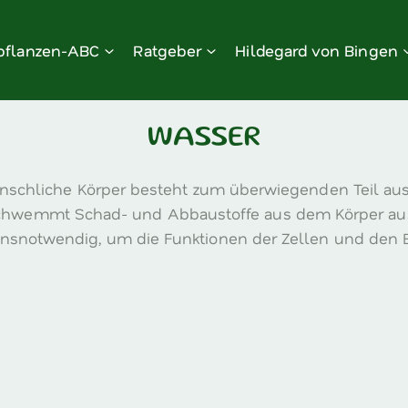
pflanzen-ABC
Ratgeber
Hildegard von Bingen
WASSER
enschliche Körper besteht zum überwiegenden Teil a
chwemmt Schad- und Abbaustoffe aus dem Körper aus.
snotwendig, um die Funktionen der Zellen und den B