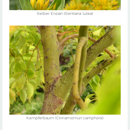
Gelber Enzian (Gentiana lutea)
Kampferbaum (Cinnamomun camphora)