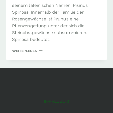
seinem lateinischen Namen: Prunus
Spinosa. Innerhalb der Familie der
Rosengewächse ist Prunus eine
Pflanzengattung unter der sich die
Steinobstgewächse subsummieren.
Spinosa bedeutet…
SCHLEHDORN
WEITERLESEN
–
DER
HELFER
VOM
ACKERRAND
IMPRESSUM